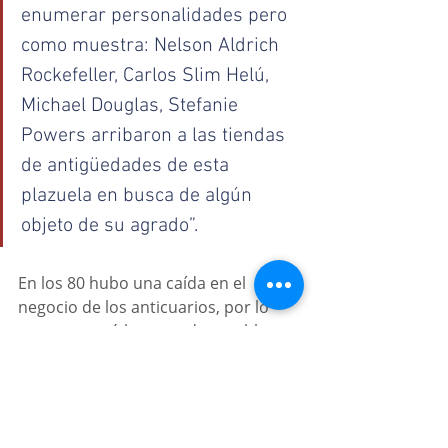
enumerar personalidades pero 
como muestra: Nelson Aldrich 
Rockefeller, Carlos Slim Helú, 
Michael Douglas, Stefanie 
Powers arribaron a las tiendas 
de antigüedades de esta 
plazuela en busca de algún 
objeto de su agrado”. 
En los 80 hubo una caída en el 
negocio de los anticuarios, por lo 
que comenzó la venta de muebles 
rústicos, la cual se mantiene a la 
fecha. 
En el año 1995 comenzó la llegada de 