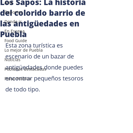
Los Sapos: La historia
Arte
del colorido barrio de
Deportes
las antigüedades en
Donde ir
En Escena
Puebla
Food Guide
Esta zona turística es 
Lo mejor de Puebla
escenario de un bazar de 
Noticias
antigüedades donde puedes 
Poblanas destacadas
encontrar pequeños tesoros 
Pulso Político
de todo tipo.