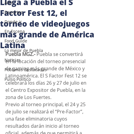
Llega a Puebla el S
Arte
Factor Fest 12, el
Deportes
torneo de videojuegos
Donde ir
En Escena
más grande de América
Food Guide
Latina
Lo mejor de Puebla
Puebla MGZ.-
 Puebla se convertirá 
Noticias
en la locación del torneo presencial 
de gaming más grande de México y 
Poblanas destacadas
Latinoamérica. El S Factor Fest 12 se 
Pulso Político
celebrará los días 26 y 27 de julio en 
el Centro Expositor de Puebla, en la 
zona de Los Fuertes.
Previo al torneo principal, el 24 y 25 
de julio se realizará el “Pre-Factor”, 
una fase eliminatoria cuyos 
resultados darán inicio al torneo 
oficial, además de que permitirá a 