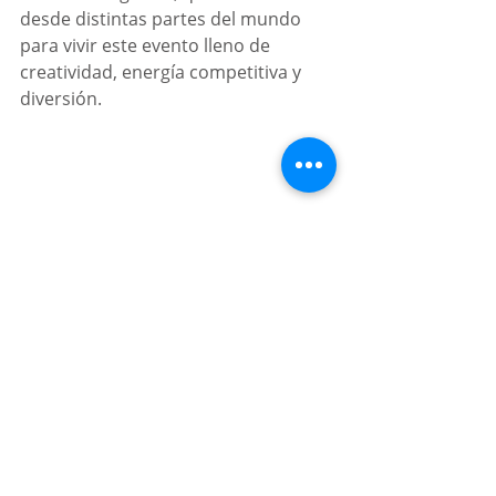
desde distintas partes del mundo 
para vivir este evento lleno de 
creatividad, energía competitiva y 
diversión.
Por:
 Valeria Dimas
Videojuegos
Lo mejor de Puebla
Donde ir