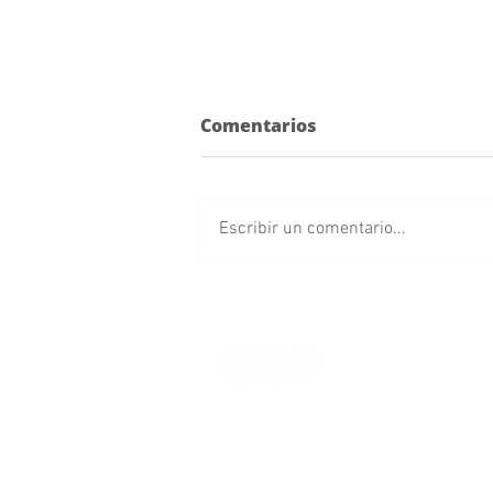
Comentarios
Escribir un comentario...
Pericos visita a los Piratas
de Campeche en Playoffs