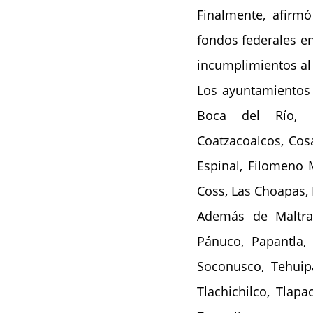
Finalmente, afirmó
fondos federales en
incumplimientos al
Los ayuntamientos q
Boca del Río, Ca
Coatzacoalcos, Cosa
Espinal, Filomeno Ma
Coss, Las Choapas, 
Además de Maltrat
Pánuco, Papantla,
Soconusco, Tehuipan
Tlachichilco, Tlapa