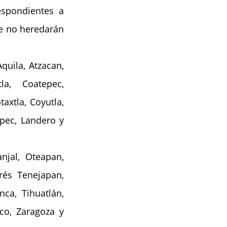
spondientes a 
e no heredarán 
uila, Atzacan, 
a, Coatepec, 
xtla, Coyutla, 
epec, Landero y 
jal, Oteapan, 
és Tenejapan, 
ca, Tihuatlán, 
co, Zaragoza y 