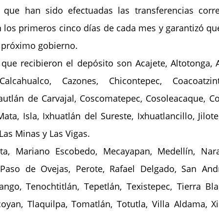
 que han sido efectuadas las transferencias corre
 los primeros cinco días de cada mes y garantizó qu
 próximo gobierno.
ue recibieron el depósito son Acajete, Altotonga, Aq
lcahualco, Cazones, Chicontepec, Coacoatzintl
utlán de Carvajal, Coscomatepec, Cosoleacaque, Cota
ta, Isla, Ixhuatlán del Sureste, Ixhuatlancillo, Jilot
Las Minas y Las Vigas.
a, Mariano Escobedo, Mecayapan, Medellín, Naran
 Paso de Ovejas, Perote, Rafael Delgado, San Andr
go, Tenochtitlán, Tepetlán, Texistepec, Tierra Blan
coyan, Tlaquilpa, Tomatlán, Totutla, Villa Aldama, Xi