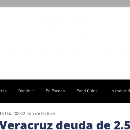
rtes
Donde ir
En Escena
Food Guide
Lo mejor 
16 feb 2023
2 min de lectura
olítico
 Veracruz deuda de 2.5