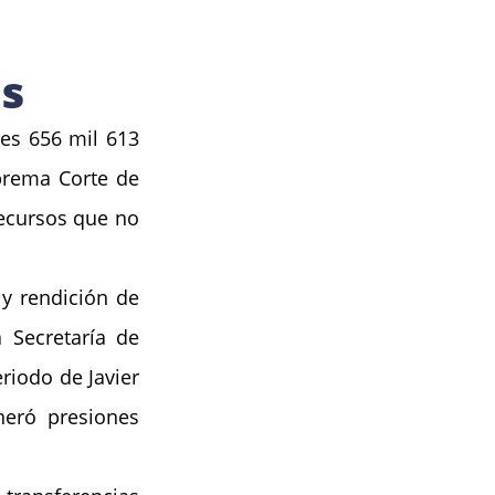
es
es 656 mil 613 
prema Corte de 
recursos que no 
y rendición de 
Secretaría de 
iodo de Javier 
neró presiones 