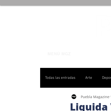
MENÚ MGZ
Todas las entradas
Arte
Depo
Puebla Magazine
Poblanas destacadas
Pulso P
Liquida