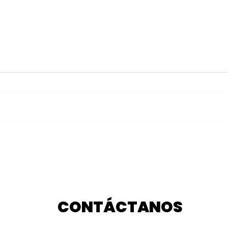
Franjitas debutan como
Gra
locales en el Cuauhtémoc
Hua
frente a Chivas
Enem
pelí
CONTÁCTANOS