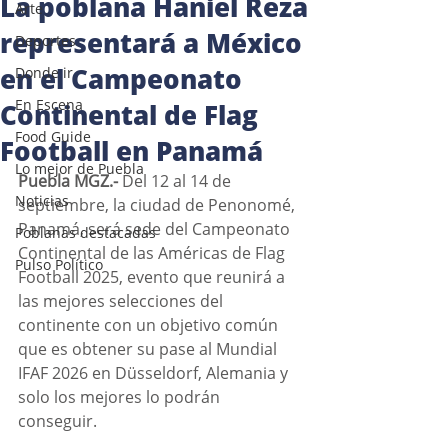
La poblana Haniel Reza
Arte
representará a México
Deportes
en el Campeonato
Donde ir
En Escena
Continental de Flag
Food Guide
Football en Panamá
Lo mejor de Puebla
Puebla MGZ.-
 Del 12 al 14 de 
Noticias
septiembre, la ciudad de Penonomé, 
Panamá, será sede del Campeonato 
Poblanas destacadas
Continental de las Américas de Flag 
Pulso Político
Football 2025, evento que reunirá a 
las mejores selecciones del 
continente con un objetivo común 
que es obtener su pase al Mundial 
IFAF 2026 en Düsseldorf, Alemania y 
solo los mejores lo podrán 
conseguir. 