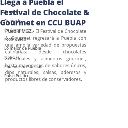
Llega a Puebla el
Arte
Festival de Chocolate &
Deportes
Gourmet en CCU BUAP
Donde ir
En Escena
Puebla MGZ.- 
El Festival de Chocolate 
& Gourmet regresará a Puebla con 
Food Guide
una amplia variedad de propuestas 
Lo mejor de Puebla
culinarias: desde chocolates 
Noticias
artesanales y alimentos gourmet, 
hasta mayonesas de sabores únicos, 
Poblanas destacadas
dips naturales, salsas, aderezos y 
Pulso Político
productos libres de conservadores.