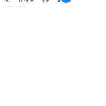
mal cocidos que puedan 
enfermarte.
Fuente: 
https://www.eluniversalpuebla.com.
mx/que-hacer/la-calle-de-la-gula-en-
puebla-una-sensacion-para-los-
antojadizos
gastronomía
Donde ir
Entradas recientes
Ver todo