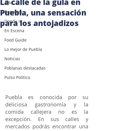
La calle de la gula en
Arte
Puebla, una sensación
Deportes
para los antojadizos
Donde ir
En Escena
Food Guide
Lo mejor de Puebla
Noticias
Poblanas destacadas
Pulso Político
Puebla es conocida por su 
deliciosa gastronomía y la 
comida callejera no es la 
excepción. En sus calles y 
mercados podrás encontrar una 