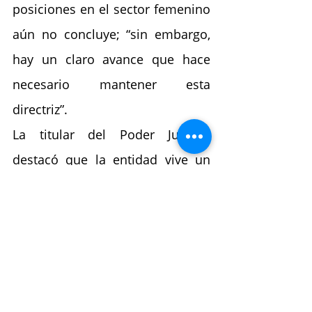
posiciones en el sector femenino 
aún no concluye; “sin embargo, 
hay un claro avance que hace 
necesario mantener esta 
directriz”.
La titular del Poder Judicial 
destacó que la entidad vive un 
momento histórico y que, de 
acuerdo con el último Censo 
Nacional de Impartición de 
Justicia Estatal, registra el mayor 
porcentaje de magistradas en el 
país, gracias a las políticas de 