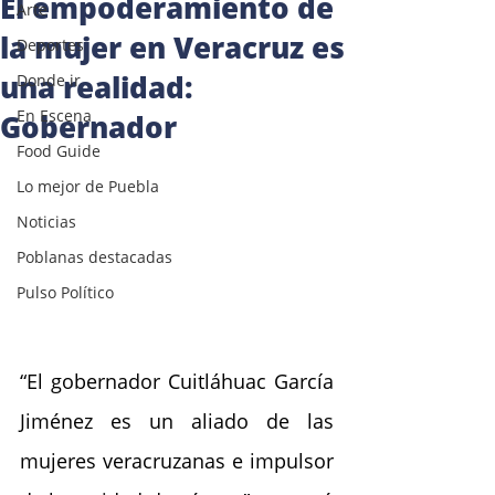
El empoderamiento de
Arte
la mujer en Veracruz es
Deportes
una realidad:
Donde ir
En Escena
Gobernador
Food Guide
Lo mejor de Puebla
Noticias
Poblanas destacadas
Pulso Político
“El gobernador Cuitláhuac García 
Jiménez es un aliado de las 
mujeres veracruzanas e impulsor 