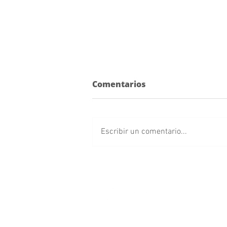
Comentarios
Escribir un comentario...
Franjitas debutan como
locales en el Cuauhtémoc
frente a Chivas