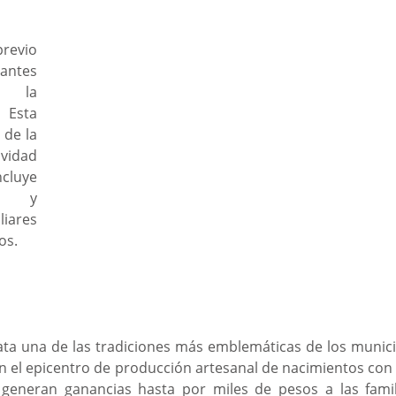
revio 
antes 
 la 
sta 
de la 
idad 
cluye 
s y 
ares 
s. 
ata una de las tradiciones más emblemáticas de los munici
n el epicentro de producción artesanal de nacimientos con f
 generan ganancias hasta por miles de pesos a las famil