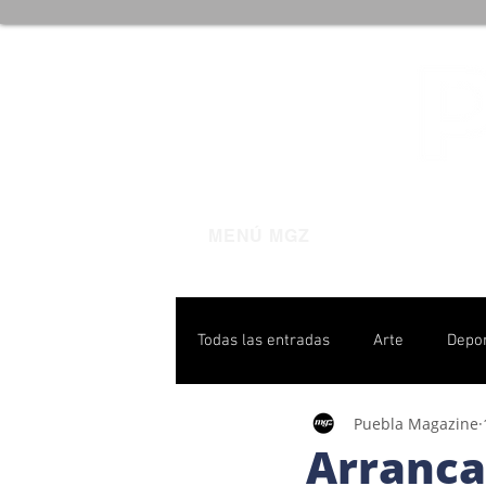
MENÚ MGZ
Todas las entradas
Arte
Depo
Puebla Magazine
Poblanas destacadas
Pulso P
Arranca