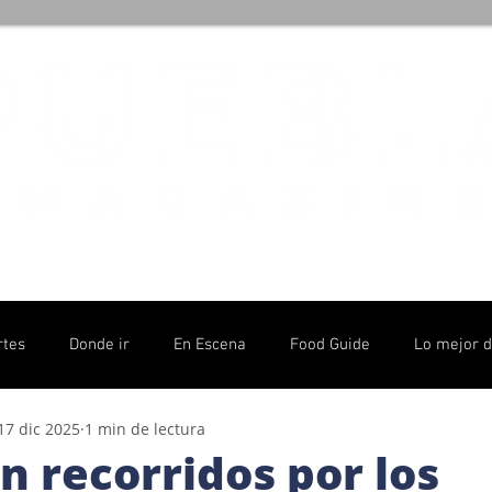
rtes
Donde ir
En Escena
Food Guide
Lo mejor 
17 dic 2025
1 min de lectura
olítico
n recorridos por los