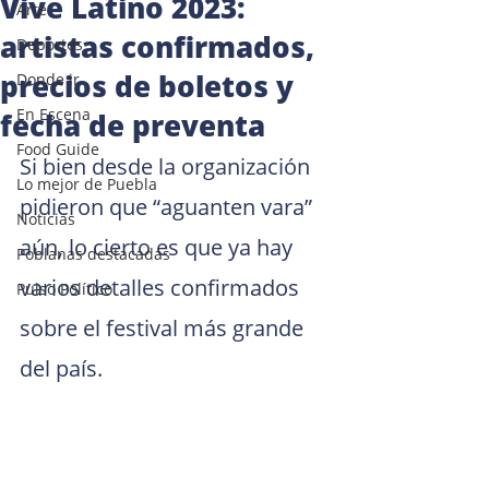
Vive Latino 2023:
Arte
artistas confirmados,
Deportes
precios de boletos y
Donde ir
En Escena
fecha de preventa
Food Guide
Si bien desde la organización 
Lo mejor de Puebla
pidieron que “aguanten vara” 
Noticias
aún, lo cierto es que ya hay 
Poblanas destacadas
varios detalles confirmados 
Pulso Político
sobre el festival más grande 
del país.