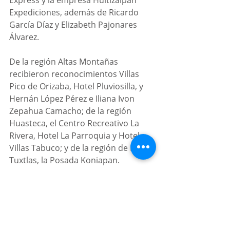
Expediciones, además de Ricardo 
García Díaz y Elizabeth Pajonares 
Álvarez.
De la región Altas Montañas 
recibieron reconocimientos Villas 
Pico de Orizaba, Hotel Pluviosilla, y 
Hernán López Pérez e Iliana Ivon 
Zepahua Camacho; de la región 
Huasteca, el Centro Recreativo La 
Rivera, Hotel La Parroquia y Hotel 
Villas Tabuco; y de la región de Los 
Tuxtlas, la Posada Koniapan.
Presidieron la ceremonia el director 
de Servicios Turísticos de la SECTUR, 
Omar Castro Prado; el subdirector 
de Innovación y Economía Solidaria 