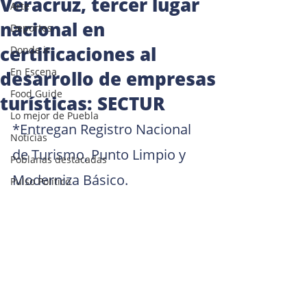
Veracruz, tercer lugar
Arte
nacional en
Deportes
certificaciones al
Donde ir
En Escena
desarrollo de empresas
Food Guide
turísticas: SECTUR
Lo mejor de Puebla
*Entregan Registro Nacional 
Noticias
de Turismo, Punto Limpio y 
Poblanas destacadas
Moderniza Básico.
Pulso Político