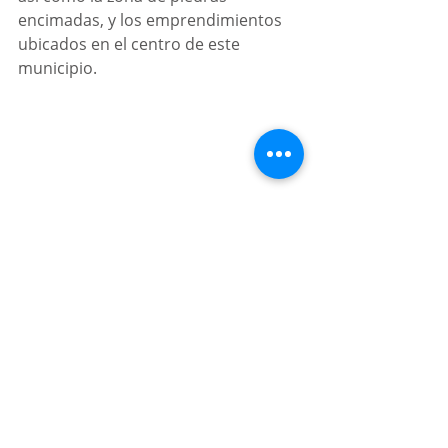
encimadas, y los emprendimientos 
ubicados en el centro de este 
municipio.
En el pueblo mágico de Honey o 
también denominado como "
El 
Bosque mágico
" podrás visitar diez 
cascadas tales como: “El salto”, 
“Arcoíris”, “Cañón del Sumidero” “Del 
Ángel”, “Del Beso”, “De los Duendes”, 