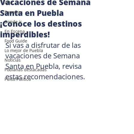
Vacaciones de Semana
Arte
Santa en Puebla
Deportes
¡Conoce los destinos
Donde ir
En Escena
imperdibles!
Food Guide
Si vas a disfrutar de las 
Lo mejor de Puebla
vacaciones de Semana 
Noticias
Santa en Puebla, revisa 
Poblanas destacadas
estas recomendaciones.
Pulso Político