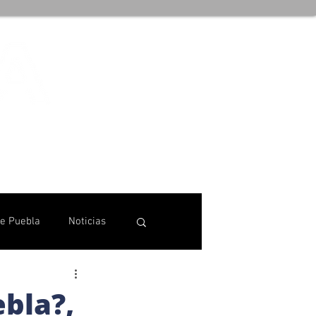
de Puebla
Noticias
bla?,