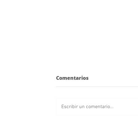
Comentarios
Escribir un comentario...
Pericos visita a los Piratas
de Campeche en Playoffs