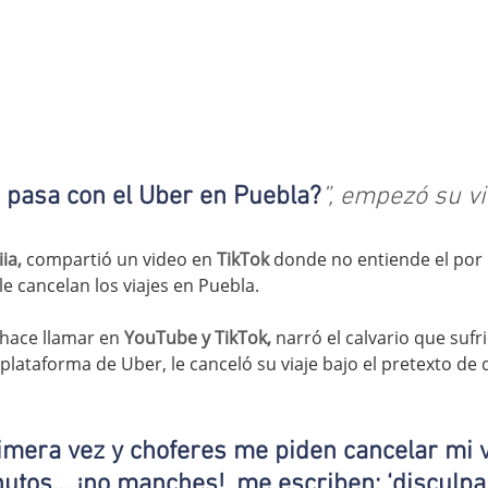
 pasa con el Uber en Puebla?
”, empezó su vi
ia,
 compartió un video en
 TikTok
 donde no entiende el por 
e cancelan los viajes en Puebla.
 hace llamar en 
YouTube y TikTok,
 narró el calvario que sufr
plataforma de Uber, le canceló su viaje bajo el pretexto de q
mera vez y choferes me piden cancelar mi vi
nutos… ¡no manches!, me escriben: ‘disculpa 