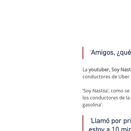
“
Amigos, ¿qué
La 
youtuber, Soy Nasti
conductores de Uber l
‘Soy Nastiia’, como se
los conductores de la 
gasolina’.
“
Llamó por pri
estoy a 10 mi