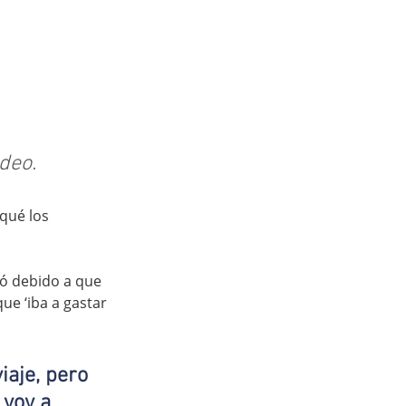
deo.
qué los 
ió debido a que 
ue ‘iba a gastar 
aje, pero 
voy a 