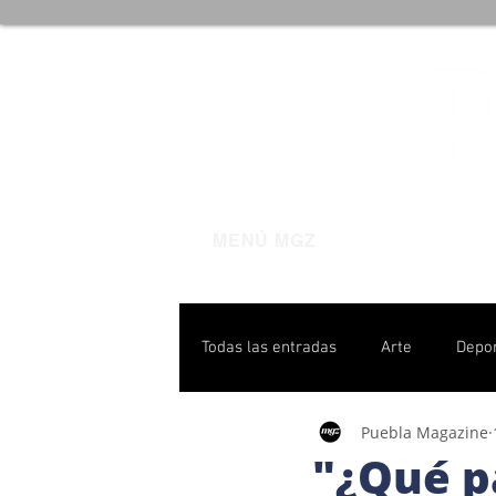
MENÚ MGZ
Todas las entradas
Arte
Depo
Puebla Magazine
Poblanas destacadas
Pulso P
"¿Qué p