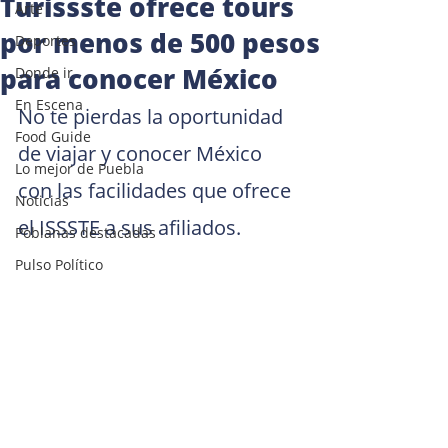
Turissste ofrece tours
Arte
por menos de 500 pesos
Deportes
para conocer México
Donde ir
En Escena
No te pierdas la oportunidad 
Food Guide
de viajar y conocer México 
Lo mejor de Puebla
con las facilidades que ofrece 
Noticias
el ISSSTE a sus afiliados.
Poblanas destacadas
Pulso Político