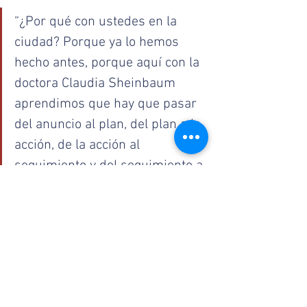
“¿Por qué con ustedes en la 
ciudad? Porque ya lo hemos 
hecho antes, porque aquí con la 
doctora Claudia Sheinbaum 
aprendimos que hay que pasar 
del anuncio al plan, del plan a la 
acción, de la acción al 
seguimiento y del seguimiento a 
la evaluación de resultados (…). 
La doctora Claudia nos ha 
demostrado que lo que se haga 
en la ciudad se puede hacer en 
el resto del país, y así como en 
este tema de cáncer de mama 