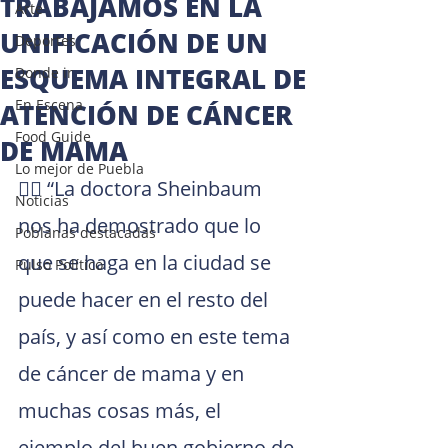
TRABAJAMOS EN LA
Arte
UNIFICACIÓN DE UN
Deportes
ESQUEMA INTEGRAL DE
Donde ir
En Escena
ATENCIÓN DE CÁNCER
Food Guide
DE MAMA
Lo mejor de Puebla
👉🏻 “La doctora Sheinbaum 
Noticias
nos ha demostrado que lo 
Poblanas destacadas
que se haga en la ciudad se 
Pulso Político
puede hacer en el resto del 
país, y así como en este tema 
de cáncer de mama y en 
muchas cosas más, el 
ejemplo del buen gobierno de 