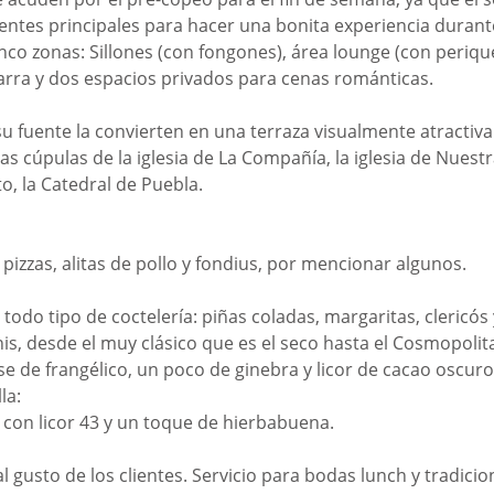
entes principales para hacer una bonita experiencia durante 
inco zonas: Sillones (con fongones), área lounge (con perique
 barra y dos espacios privados para cenas románticas.
su fuente la convierten en una terraza visualmente atractiva
las cúpulas de la iglesia de La Compañía, la iglesia de Nuest
, la Catedral de Puebla.
pizzas, alitas de pollo y fondius, por mencionar algunos.
 todo tipo de coctelería: piñas coladas, margaritas, clericós 
s, desde el muy clásico que es el seco hasta el Cosmopolitan
e de frangélico, un poco de ginebra y licor de cacao oscuro
la: 
 con licor 43 y un toque de hierbabuena.
l gusto de los clientes. Servicio para bodas lunch y tradicio