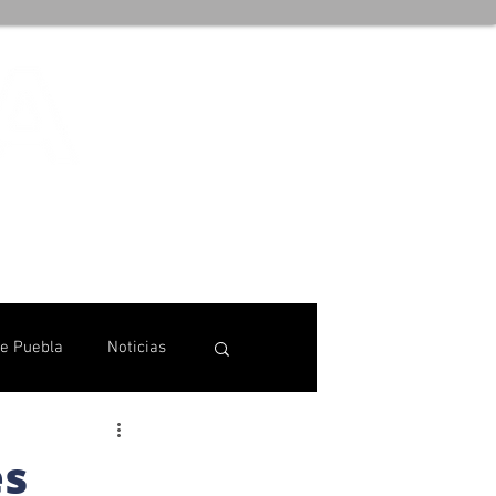
de Puebla
Noticias
es