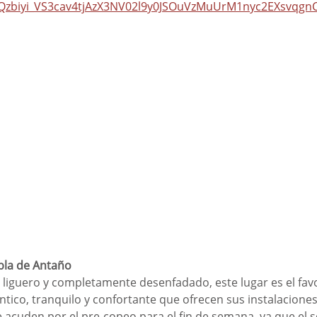
Qzbiyi_VS3cav4tjAzX3NV02l9y0JSOuVzMuUrM1nyc2EXsvqg
bla de Antaño
iguero y completamente desenfadado, este lugar es el favor
tico, tranquilo y confortante que ofrecen sus instalaciones
acuden por el pre-copeo para el fin de semana, ya que el ser