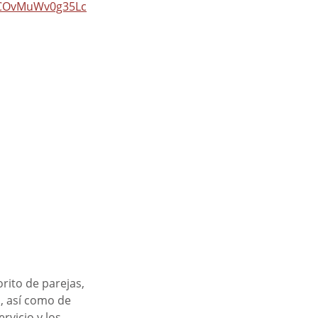
nCOvMuWv0g35Lc
ito de parejas, 
, así como de 
vicio y los 