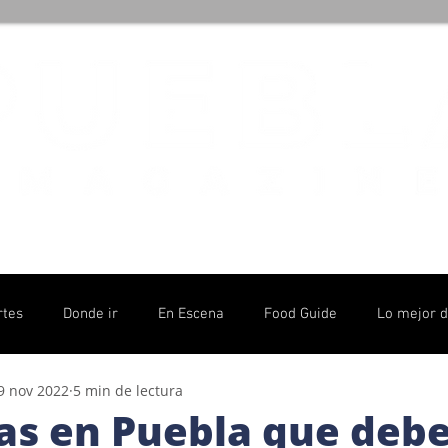
rtes
Donde ir
En Escena
Food Guide
Lo mejor 
9 nov 2022
5 min de lectura
olítico
zas en Puebla que deb