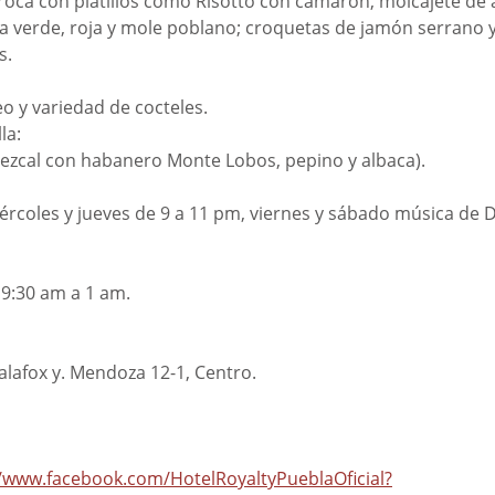
oca con platillos como Risotto con camarón, molcajete de 
a verde, roja y mole poblano; croquetas de jamón serrano y
s.
o y variedad de cocteles.
la: 
ezcal con habanero Monte Lobos, pepino y albaca).
ércoles y jueves de 9 a 11 pm, viernes y sábado música de D
 9:30 am a 1 am.
alafox y. Mendoza 12-1, Centro.
 
//www.facebook.com/HotelRoyaltyPueblaOficial?