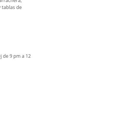
arrachera, 
 tablas de 
j de 9 pm a 12 