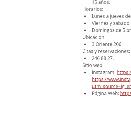
15 años.
Horarios: 
Lunes a jueves de
Viernes y sábado 
Domingos de 5 p
Ubicación: 
3 Oriente 206.
Citas y reservaciones:
246 88 27.
Sitio web: 
Instagram: 
https
https://www.inst
utm_source=ig_e
Página Web: 
http