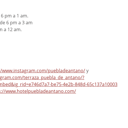
 6 pm a 1 am. 
de 6 pm a 3 am  
m a 12 am.
 
://www.instagram.com/puebladeantano/
 y 
agram.com/terraza_puebla_de_antano/?
mbed&ig_rid=e746d7a7-be75-4e2b-848d-65c137a10003
s://www.hotelpuebladeantano.com/