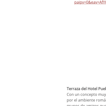
paipv=0&eav=AfY
Terraza del Hotel Pue
Con un concepto muy l
por el ambiente román
grupos de amigos que 