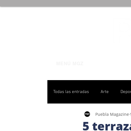
MENÚ MGZ
Todas las entradas
Arte
Depo
Puebla Magazine
Poblanas destacadas
Pulso P
5 terra