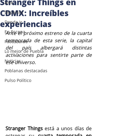
Stranger Things en
Arte
CDMX: Increíbles
Deportes
experiencias
Donde ir
En Escena
Ante el próximo estreno de la cuarta 
temporada de esta serie, la capital 
Food Guide
del país albergará distintas 
Lo mejor de Puebla
activaciones para sentirte parte de 
Noticias
ese universo.
Poblanas destacadas
Pulso Político
Stranger Things 
está a unos días de 
estrenar su 
cuarta temporada en 