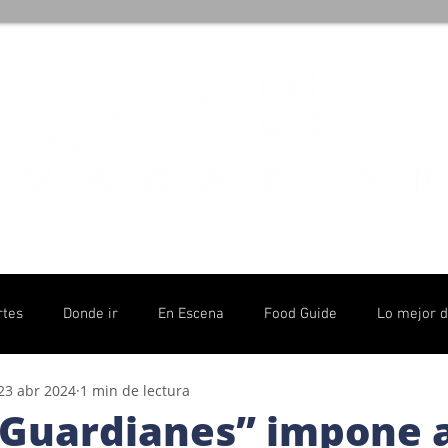
rtes
Donde ir
En Escena
Food Guide
Lo mejor 
23 abr 2024
1 min de lectura
olítico
Guardianes” impone a