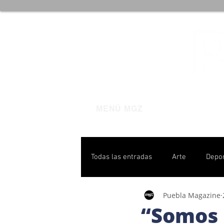
MENÚ MGZ
Todas las entradas
Arte
Depo
Puebla Magazine
Poblanas destacadas
Pulso P
“Somos 