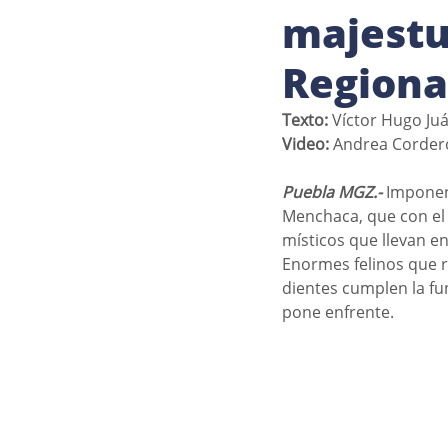
majestu
Regiona
Texto: 
Víctor Hugo Ju
Video: 
Andrea Corder
Puebla MGZ.-
 Imponen
Menchaca, que con el
místicos que llevan en
Enormes felinos que re
dientes cumplen la fu
pone enfrente. 