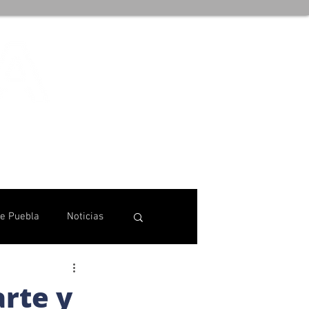
de Puebla
Noticias
rte y