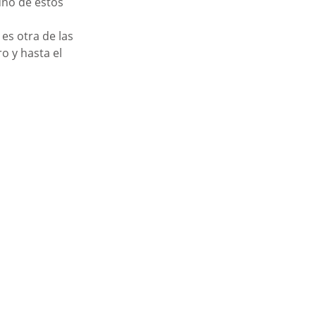
uno de estos 
es otra de las 
o y hasta el 