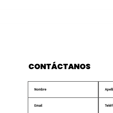
Puebla será sede del
Canc
Tianguis Turístico México
Arcá
2027
pued
ree
CONTÁCTANOS