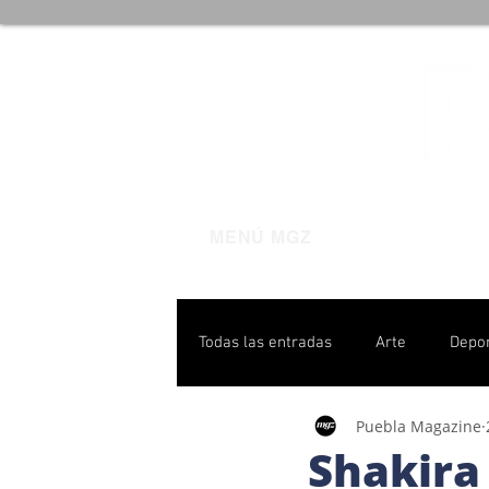
MENÚ MGZ
Todas las entradas
Arte
Depo
Puebla Magazine
Poblanas destacadas
Pulso P
Shakira 