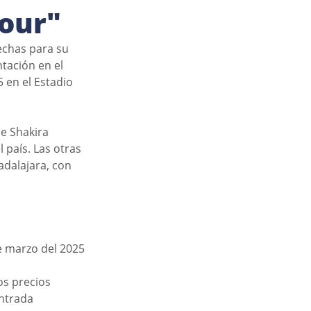
Tour"
chas para su 
tación en el 
 en el Estadio 
e Shakira 
país. Las otras 
dalajara, con 
de marzo del 2025
os precios 
entrada