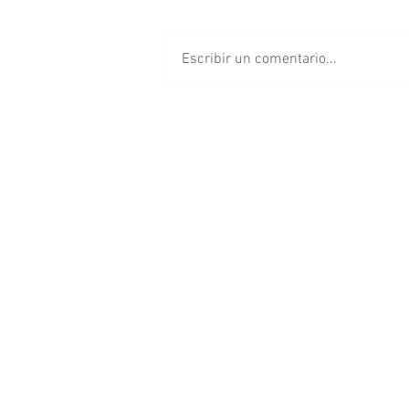
Escribir un comentario...
Grabarán en
Huauchinango “El
Enemigo del Pueblo”,
película de Luis Estrada