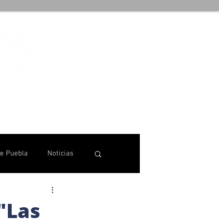
de Puebla
Noticias
 "Las