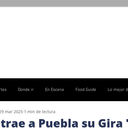
rtes
Donde ir
En Escena
Food Guide
Lo mejor 
29 mar 2025
1 min de lectura
olítico
trae a Puebla su Gira