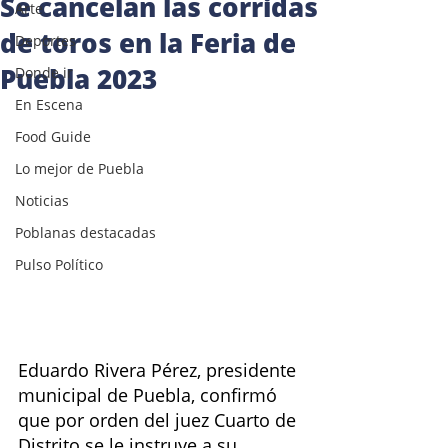
Se cancelan las corridas
Arte
de toros en la Feria de
Deportes
Puebla 2023
Donde ir
En Escena
Food Guide
Lo mejor de Puebla
Noticias
Poblanas destacadas
Pulso Político
Eduardo Rivera Pérez, presidente 
municipal de Puebla, confirmó 
que por orden del juez Cuarto de 
Distrito se le instruye a su 