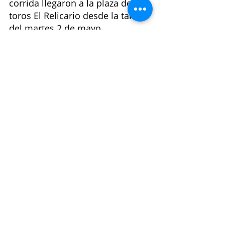
corrida llegaron a la plaza de 
toros El Relicario desde la tarde 
del martes 2 de mayo.
Mientras que, para la segunda 
corrida, del viernes 12 de mayo, 
se previó que fuera nocturna, a 
las 20:00 horas, con Andy 
Cartagena, Jorge Hernández y 
Fauro Aloi, con seis astados de 
la ganadería Marrón.
De acuerdo con el reportero 
Carlos Espinal, especialista en 
tauromaquia, la empresa Feria 
Toro tiene una esperanza 
jurídica de revertir la medida a 
través del recurso de queja que 
se resolvería en 48 horas y lo 
tramitaría el abogado Miguel 