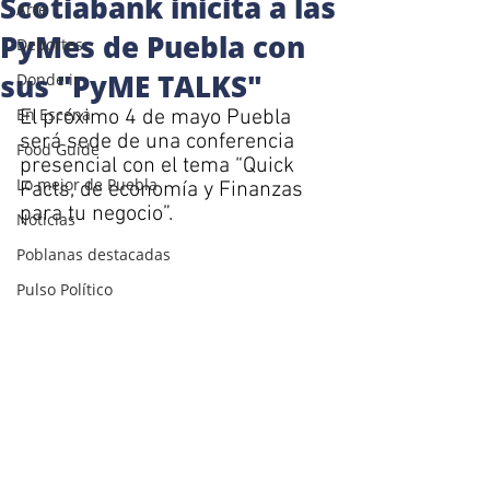
Scotiabank inicita a las
Arte
PyMes de Puebla con
Deportes
sus "PyME TALKS"
Donde ir
En Escena
El próximo 4 de mayo Puebla 
será sede de una conferencia 
Food Guide
presencial con el tema “Quick 
Lo mejor de Puebla
Facts, de economía y Finanzas 
para tu negocio”.
Noticias
Poblanas destacadas
Pulso Político