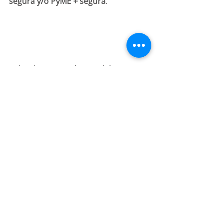
segura y/o PyME + segura
.
Sobre los antecedentes del 
proyecto, se dio a conocer que el 
programa nació en 2019, y para 2020 
y 2021
, derivado de la contingencia 
sanitaria, se capacitó de forma 
virtual a sus clientes para apoyarlos 
y acompañarlos en su 
transformación digital.
Lo anterior, a través de un
 programa 
de 15 sesiones
 bajo 4 pilares: 
Marketing Digital, e-commerce, Data 
y Analytics e Innovación.