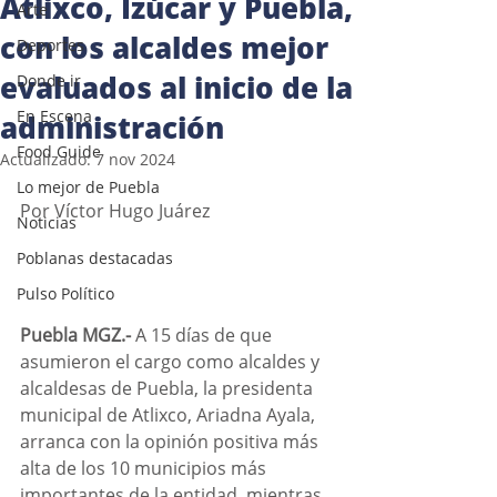
Atlixco, Izúcar y Puebla,
Arte
con los alcaldes mejor
Deportes
evaluados al inicio de la
Donde ir
En Escena
administración
Food Guide
Actualizado:
7 nov 2024
Lo mejor de Puebla
Por Víctor Hugo Juárez 
Noticias
Poblanas destacadas
Pulso Político
Puebla MGZ.- 
A 15 días de que 
asumieron el cargo como alcaldes y 
alcaldesas de Puebla, la presidenta 
municipal de Atlixco, Ariadna Ayala, 
arranca con la opinión positiva más 
alta de los 10 municipios más 
importantes de la entidad, mientras 