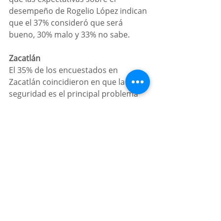
desempeño de Rogelio López indican 
que el 37% consideró que será 
bueno, 30% malo y 33% no sabe. 
Zacatlán
El 35% de los encuestados en 
Zacatlán coincidieron en que la 
seguridad es el principal problema 
que hay que atender, seguido de la 
basura con 24% y el alumbrado 
público con 20%. Con Beatriz 
Sánchez, el 39% considera que 
realizará un buen trabajo, el 33% dijo 
que malo y 28% no sabe. 
Tehuacán
Para el 56% de los tehuacaneros, la 
seguridad es el tema de prioridad, 