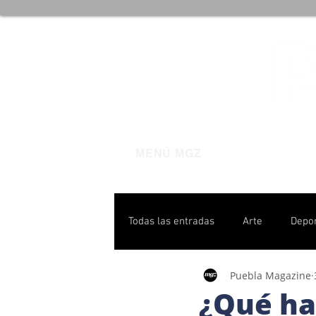
MENÚ MGZ
Todas las entradas
Arte
Depo
Puebla Magazine
Poblanas destacadas
Pulso P
¿Qué ha