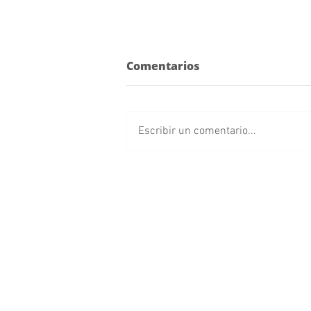
Comentarios
Escribir un comentario...
Anuncian Feria del Queso
en Cholula