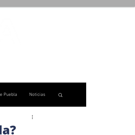
de Puebla
Noticias
la?