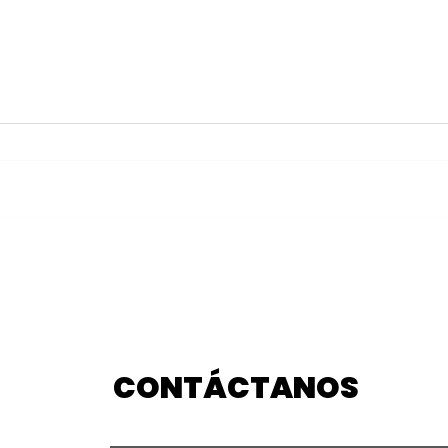
Celebra Puebla séptima
Pok
Noche de Museos el
Glob
próximo fin de semana
fin 
CONTÁCTANOS