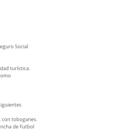
eguro Social 
ad turística.
 como 
siguientes 
s con toboganes.
ancha de Futbol 