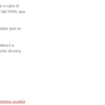
ó a cabo el 
l del OVNI, que 
cadas que se 
México e 
solo de esta 
metepec-puebla