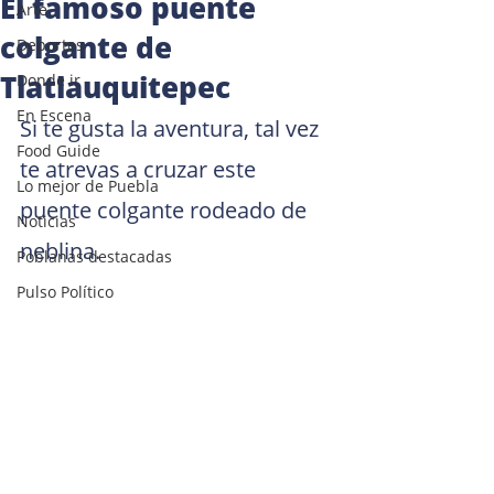
El famoso puente
Arte
colgante de
Deportes
Tlatlauquitepec
Donde ir
En Escena
Si te gusta la aventura, tal vez 
Food Guide
te atrevas a cruzar este 
Lo mejor de Puebla
puente colgante rodeado de 
Noticias
neblina.
Poblanas destacadas
Pulso Político