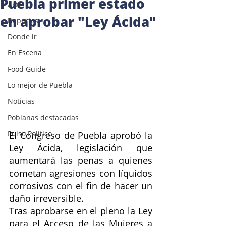
Puebla primer estado
Arte
en aprobar "Ley Ácida"
Deportes
Donde ir
En Escena
Food Guide
Lo mejor de Puebla
Noticias
Poblanas destacadas
Pulso Político
El Congreso de Puebla aprobó la 
Ley Ácida, legislación que 
aumentará las penas a quienes 
cometan agresiones con líquidos 
corrosivos con el fin de hacer un 
daño irreversible.
Tras aprobarse en el pleno la Ley 
para el Acceso de las Mujeres a 