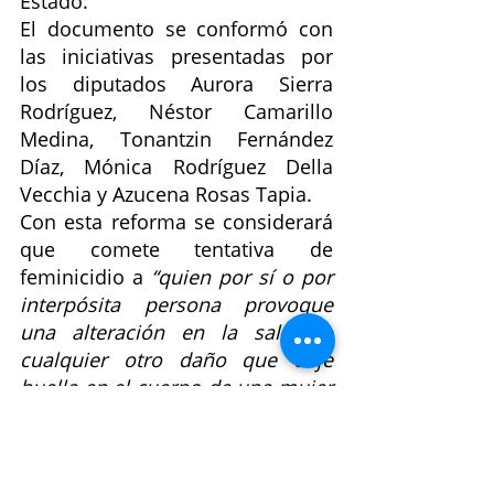
Estado.
El documento se conformó con 
las iniciativas presentadas por 
los diputados Aurora Sierra 
Rodríguez, Néstor Camarillo 
Medina, Tonantzin Fernández 
Díaz, Mónica Rodríguez Della 
Vecchia y Azucena Rosas Tapia.
Con esta reforma se considerará 
que comete tentativa de 
feminicidio a 
“quien por sí o por 
interpósita persona provoque 
una alteración en la salud o 
cualquier otro daño que deje 
huella en el cuerpo de una mujer 
por razón de género, usando 
cualquier tipo de agente físico, 
químico o sustancia corrosiva, 