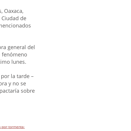
s, Oaxaca, 
, Ciudad de 
 mencionados 
ra general del 
te fenómeno 
ximo lunes.
por la tarde – 
ra y no se 
pactaría sobre 
a-por-tormenta-