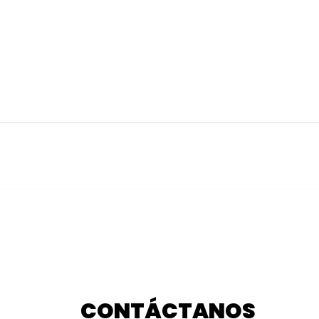
Habilita Puebla centros
Cole
de acopio para enviar
enc
apoyo a Venezuela tras
marc
sismo
Pue
CONTÁCTANOS