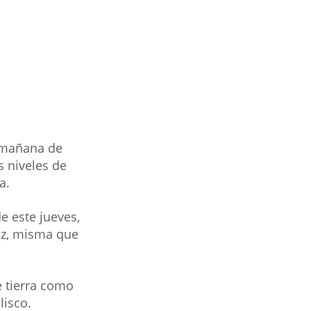
 mañana de 
s niveles de 
a.
e este jueves, 
iz, misma que 
e tierra como 
lisco.