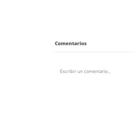
Comentarios
Escribir un comentario...
Cancelan concierto de
Arcángel en Puebla; así
puedes solicitar tu
reembolso