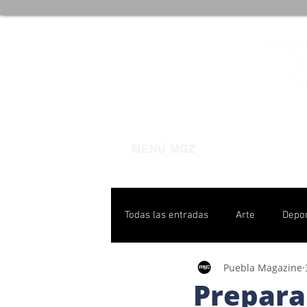
MENÚ MGZ
Todas las entradas
Arte
Depo
Puebla Magazine
Poblanas destacadas
Pulso P
Prepara 