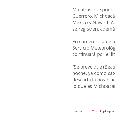
Mientras que podría
Guerrero, Michoacán
México y Nayarit. 
se registren, además
En conferencia de p
Servicio Meteorológ
continuará por el li
“Se prevé que (Beat
noche, ya como cate
descarta la posibil
lo que es Michoacán
Fuente: 
https://municipiospue