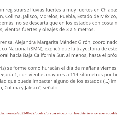
n registrarse lluvias fuertes a muy fuertes en Chiapa
, Colima, Jalisco, Morelos, Puebla, Estado de México
Además, no se descarta que en los estados con costa
, vientos fuertes y oleajes de 3 a 5 metros.
rensa, Alejandra Margarita Méndez Girón, coordinado
ico Nacional (SMN), explicó que la trayectoria de es
toral hacia Baja California Sur, al menos, hasta el pró
riz) se forme como huracán el día de mañana viernes 
goría 1, con vientos mayores a 119 kilómetros por ho
idad que pueda impactar alguno de los estados (…) im
, Colima y Jalisco”, señaló.
bla.mx/nota/2023-06-29/puebla/prepara-tu-sombrilla-advierten-lluvias-en-puebl