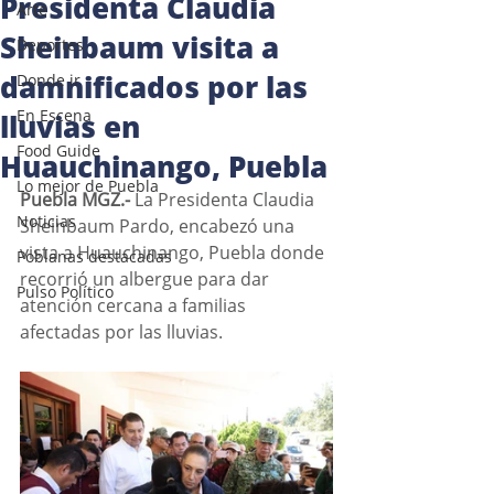
Presidenta Claudia
Arte
Sheinbaum visita a
Deportes
damnificados por las
Donde ir
En Escena
lluvias en
Food Guide
Huauchinango, Puebla
Lo mejor de Puebla
Puebla MGZ.- 
La Presidenta Claudia 
Noticias
Sheinbaum Pardo, encabezó una 
vista a Huauchinango, Puebla donde 
Poblanas destacadas
recorrió un albergue para dar 
Pulso Político
atención cercana a familias 
afectadas por las lluvias. 