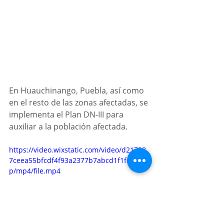
En Huauchinango, Puebla, así como 
en el resto de las zonas afectadas, se 
implementa el Plan DN-III para 
auxiliar a la población afectada.
https://video.wixstatic.com/video/d21728_
7ceea55bfcdf4f93a2377b7abcd1f1fd/1080
p/mp4/file.mp4