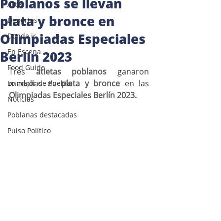
Poblanos se llevan
Arte
plata y bronce en
Deportes
Olimpiadas Especiales
Donde ir
En Escena
Berlín 2023
Food Guide
Tres 
atletas poblanos
 ganaron 
medallas de 
plata y bronce
 en las 
Lo mejor de Puebla
Olimpiadas Especiales Berlín 2023.
Noticias
Poblanas destacadas
Pulso Político