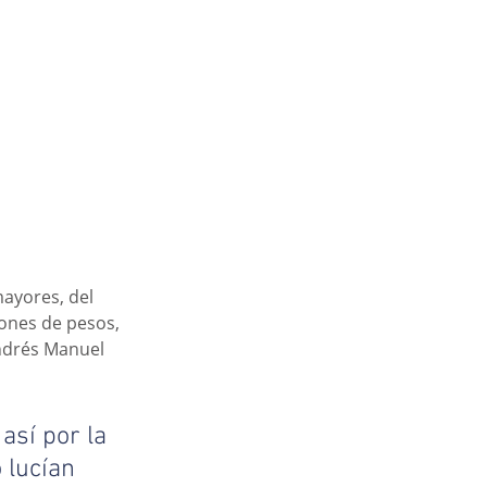
ayores, del 
ones de pesos, 
ndrés Manuel 
sí por la 
 lucían 