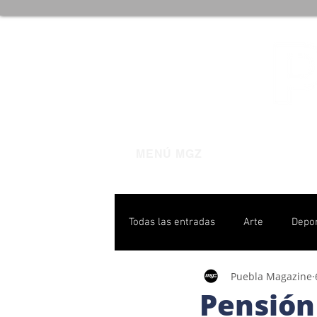
MENÚ MGZ
Todas las entradas
Arte
Depo
Puebla Magazine
Poblanas destacadas
Pulso P
Pensión 