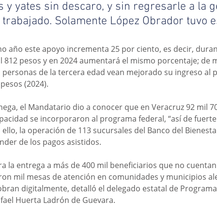
s y yates sin descaro, y sin regresarle a la g
trabajado. Solamente López Obrador tuvo es
o año este apoyo incrementa 25 por ciento, es decir, dura
l 812 pesos y en 2024 aumentará el mismo porcentaje; de m
las personas de la tercera edad vean mejorado su ingreso al p
 pesos (2024).
ega, el Mandatario dio a conocer que en Veracruz 92 mil 7
pacidad se incorporaron al programa federal, “así de fuert
llo, la operación de 113 sucursales del Banco del Bienestar
nder de los pagos asistidos.
 la entrega a más de 400 mil beneficiarios que no cuentan 
ron mil mesas de atención en comunidades y municipios ale
obran digitalmente, detalló el delegado estatal de Programas
afael Huerta Ladrón de Guevara.