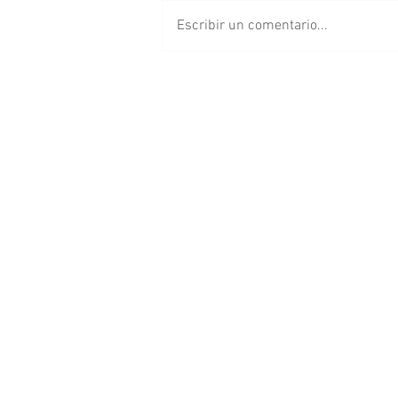
Escribir un comentario...
Pericos visita a los Piratas
de Campeche en Playoffs