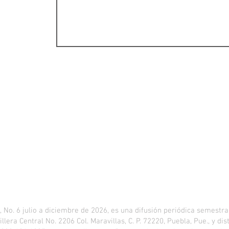
. 6 julio a diciembre de 2026, es una difusión periódica semestral
llera Central No. 2206 Col. Maravillas, C. P. 72220, Puebla, Pue., y d