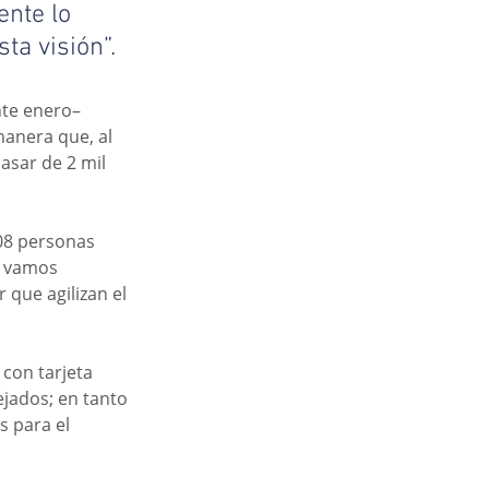
ente lo 
ta visión”.
nte enero–
anera que, al 
asar de 2 mil 
08 personas 
e vamos 
 que agilizan el 
con tarjeta 
jados; en tanto 
 para el 