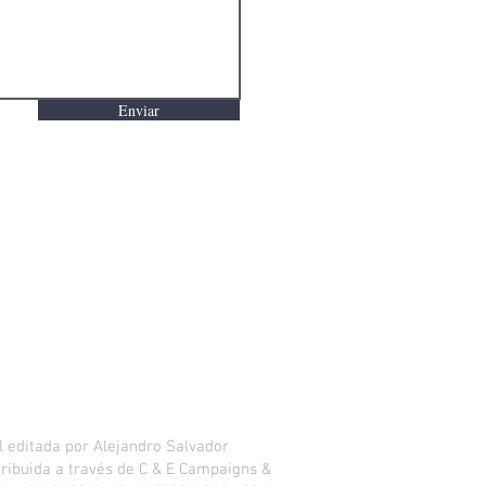
Enviar
 editada por Alejandro Salvador
istribuida a través de C & E Campaigns &