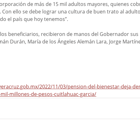
ncorporación de más de 15 mil adultos mayores, quienes cobr
 Con ello se debe lograr una cultura de buen trato al adult
do el país que hoy tenemos”.
los beneficiarios, recibieron de manos del Gobernador sus
n Durán, María de los Ángeles Alemán Lara, Jorge Martínez
veracruz.gob.mx/2022/11/03/pension-del-bienestar-deja-de
mil-millones-de-pesos-cuitlahuac-garcia/