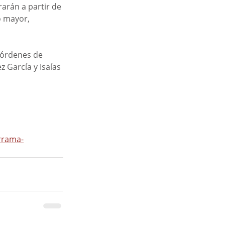
arán a partir de 
o mayor, 
 órdenes de 
 García y Isaías 
rrama-