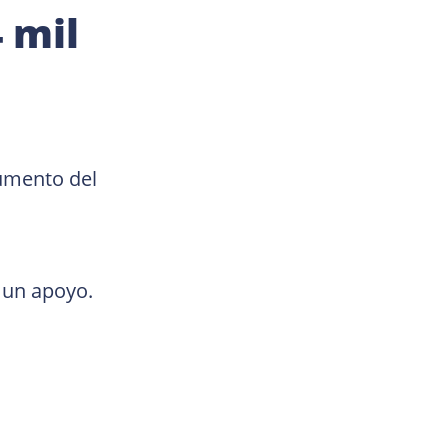
 mil
umento del 
 un apoyo.