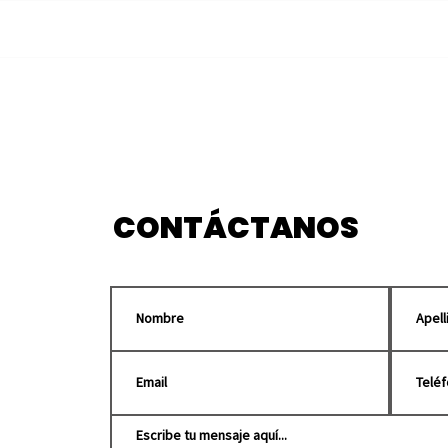
Franjitas debutan como
Gra
locales en el Cuauhtémoc
Hua
frente a Chivas
Enem
pelí
CONTÁCTANOS