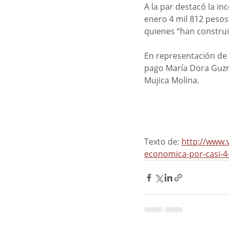
A la par destacó la i
enero 4 mil 812 pesos.
quienes “han construi
En representación de 
pago María Dora Guzmá
Mujica Molina.
Texto de: 
http://www.
economica-por-casi-4-