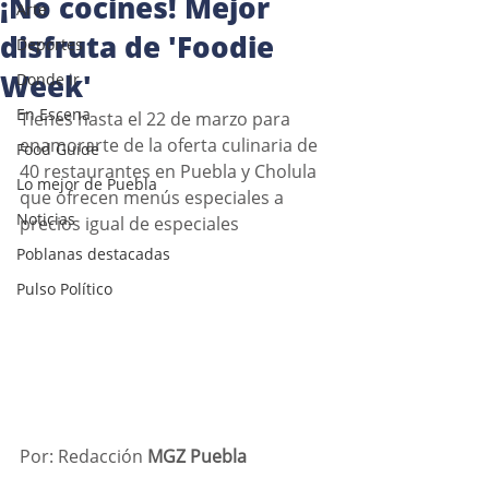
¡No cocines! Mejor
Arte
disfruta de 'Foodie
Deportes
Week'
Donde ir
En Escena
Tienes hasta el 22 de marzo para 
enamorarte de la oferta culinaria de 
Food Guide
40 restaurantes en Puebla y Cholula 
Lo mejor de Puebla
que ofrecen menús especiales a 
Noticias
precios igual de especiales
Poblanas destacadas
Pulso Político
Por: Redacción 
MGZ Puebla