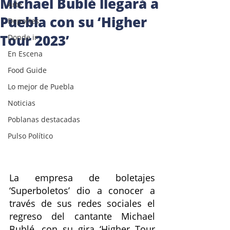
Michael Bublé llegará a
Arte
Puebla con su ‘Higher
Deportes
Tour 2023’
Donde ir
En Escena
Food Guide
Lo mejor de Puebla
Noticias
Poblanas destacadas
Pulso Político
La empresa de boletajes 
‘Superboletos’ dio a conocer a 
través de sus redes sociales el 
regreso del cantante Michael 
Bublé, con su gira ‘Higher Tour 