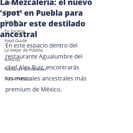
La Mezcalería: el nuevo
Arte
‘spot’ en Puebla para
Deportes
probar este destilado
Donde ir
En Escena
ancestral
Food Guide
En este espacio dentro del 
Lo mejor de Puebla
restaurante Agualumbre del 
Noticias
chef Alex Ruiz, encontrarás 
Poblanas destacadas
los mezcales ancestrales más 
Pulso Político
premium de México.