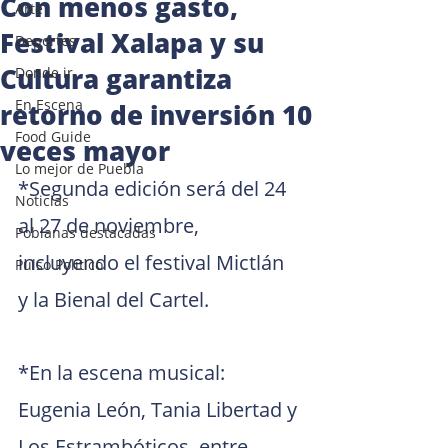
Con menos gasto,
Arte
Festival Xalapa y su
Deportes
Cultura garantiza
Donde ir
En Escena
retorno de inversión 10
Food Guide
veces mayor
Lo mejor de Puebla
*Segunda edición será del 24 
Noticias
al 27 de noviembre, 
Poblanas destacadas
incluyendo el festival Mictlán 
Pulso Político
y la Bienal del Cartel.
*En la escena musical: 
Eugenia León, Tania Libertad y 
Los Estrambóticos, entre 