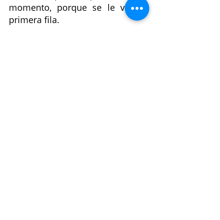
momento, porque se le vio en 
primera fila.
Fuente: 
https://www.quien.com/espectac
ulos/2023/01/28/marc-anthony-
nadia-ferreira-ya-se-casaron-
marido-mujer-boda
viral
Entradas recientes
Ver todo