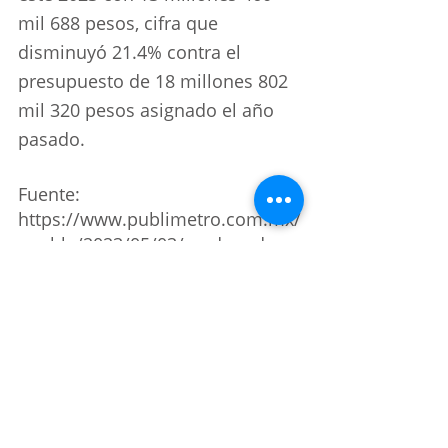
mil 688 pesos, cifra que 
disminuyó 21.4% contra el 
presupuesto de 18 millones 802 
mil 320 pesos asignado el año 
pasado.
Fuente: 
https://www.publimetro.com.mx/
puebla/2023/05/03/madres-de-
desaparecidos-convocan-
marcha-10-de-mayo/
noticias
Noticias