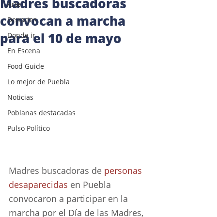
Madres buscadoras
Arte
convocan a marcha
Deportes
para el 10 de mayo
Donde ir
En Escena
Food Guide
Lo mejor de Puebla
Noticias
Poblanas destacadas
Pulso Político
Madres buscadoras de 
personas 
desaparecidas
 en Puebla 
convocaron a participar en la 
marcha por el Día de las Madres, 