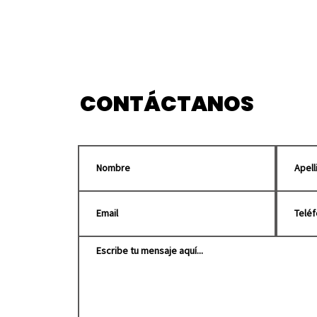
Franjitas debutan como
Gra
locales en el Cuauhtémoc
Hua
frente a Chivas
Enem
pelí
CONTÁCTANOS