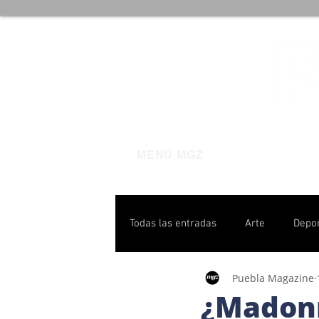
MENÚ MGZ
Todas las entradas
Arte
Depo
Puebla Magazine
Poblanas destacadas
Pulso P
¿Madonn