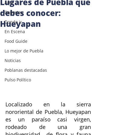
Lugares de Puebla que
Arte
debes conocer:
Deportes
Hueyapan
Donde ir
En Escena
Food Guide
Lo mejor de Puebla
Noticias
Poblanas destacadas
Pulso Político
Localizado en la sierra 
nororiental de
Puebla, Hueyapan
es un paraíso casi virgen, 
rodeado de una gran 
biodiversidad  de flora y fauna 