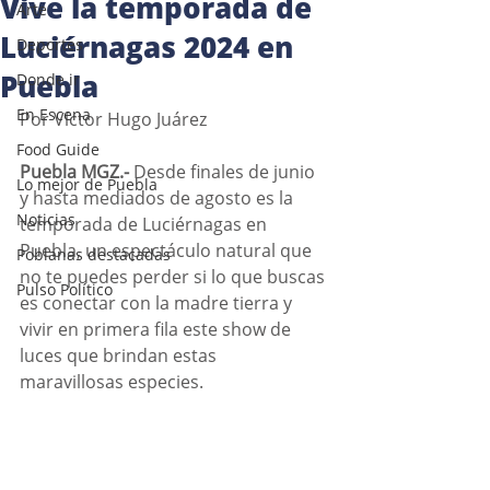
Vive la temporada de
Arte
Luciérnagas 2024 en
Deportes
Puebla
Donde ir
En Escena
Por Víctor Hugo Juárez 
Food Guide
Puebla MGZ.-
 Desde finales de junio 
Lo mejor de Puebla
y hasta mediados de agosto es la 
Noticias
temporada de Luciérnagas en 
Puebla, un espectáculo natural que 
Poblanas destacadas
no te puedes perder si lo que buscas 
Pulso Político
es conectar con la madre tierra y 
vivir en primera fila este show de 
luces que brindan estas  
maravillosas especies.