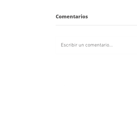
Comentarios
Escribir un comentario...
Franjitas debutan como
locales en el Cuauhtémoc
frente a Chivas