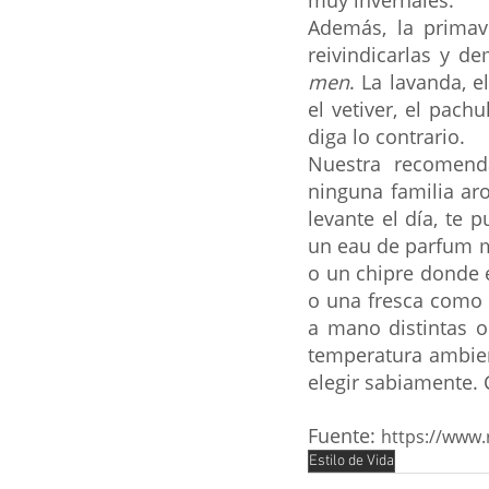
Además, la primav
reivindicarlas y d
men
. La lavanda, e
el vetiver, el pach
diga lo contrario.
Nuestra recomend
ninguna familia ar
levante el día, te 
un eau de parfum má
o un chipre donde e
o una fresca como l
a mano distintas op
temperatura ambient
elegir sabiamente. 
Fuente: 
https://www
Estilo de Vida