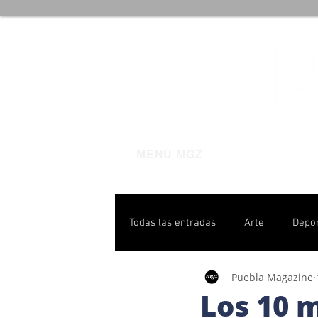
MENÚ MGZ
Todas las entradas
Arte
Depo
Puebla Magazine
Poblanas destacadas
Pulso P
Los 10 