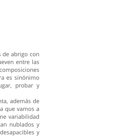
 de abrigo con 
even entre las 
composiciones 
ra es sinónimo 
gar, probar y 
nta, además de 
pa que vamos a 
e variabilidad 
tan nublados y 
desapacibles y 