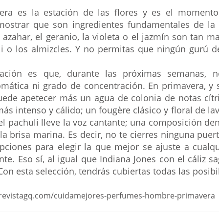
era es la estación de las flores y es el momento 
emostrar que son ingredientes fundamentales de la
l azahar, el geranio, la violeta o el jazmín son tan 
uli o los almizcles. Y no permitas que ningún gurú de
ación es que, durante las próximas semanas, no
omática ni grado de concentración. En primavera, y
puede apetecer más un agua de colonia de notas cítric
s intenso y cálido; un fougère clásico y floral de lav
l pachuli lleve la voz cantante; una composición den
a brisa marina. Es decir, no te cierres ninguna puerta
ciones para elegir la que mejor se ajuste a cualqui
e. Eso sí, al igual que Indiana Jones con el cáliz sa
Con esta selección, tendrás cubiertas todas las posibi
.revistagq.com/cuidamejores-perfumes-hombre-primavera