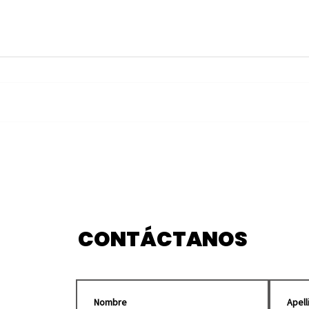
Grabarán en
Pueb
Huauchinango “El
Tian
Enemigo del Pueblo”,
202
película de Luis Estrada
CONTÁCTANOS