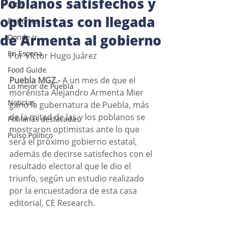
Poblanos satisfechos y
Arte
optimistas con llegada
Deportes
de Armenta al gobierno
Donde ir
En Escena
Por Víctor Hugo Juárez 
Food Guide
Puebla MGZ.-
 A un mes de que el 
Lo mejor de Puebla
morenista Alejandro Armenta Mier 
Noticias
ganó la gubernatura de Puebla, más 
de la mitad de las y los poblanos se 
Poblanas destacadas
mostraron optimistas ante lo que 
Pulso Político
será el próximo gobierno estatal, 
además de decirse satisfechos con el 
resultado electoral que le dio el 
triunfo, según un estudio realizado 
por la encuestadora de esta casa 
editorial, CE Research.