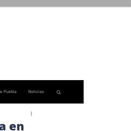
de Puebla
Noticias
a en