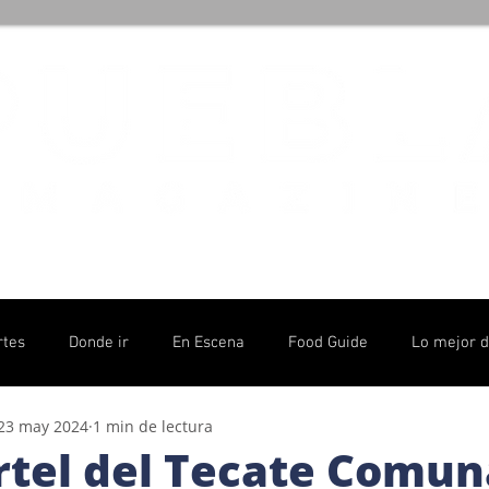
rtes
Donde ir
En Escena
Food Guide
Lo mejor 
23 may 2024
1 min de lectura
olítico
artel del Tecate Comun