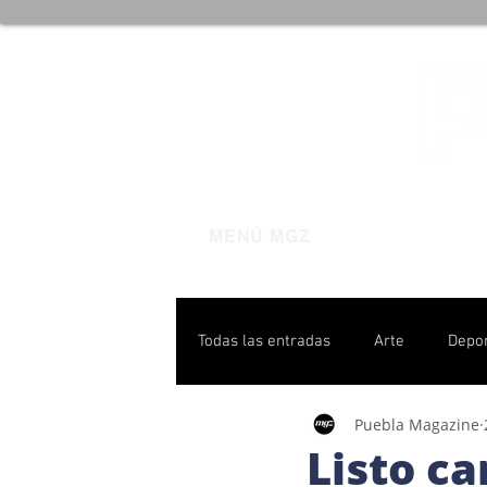
MENÚ MGZ
Todas las entradas
Arte
Depo
Puebla Magazine
Poblanas destacadas
Pulso P
Listo c