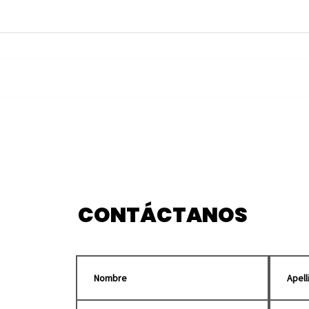
Celebra Puebla séptima
Pok
Noche de Museos el
Glob
próximo fin de semana
fin 
CONTÁCTANOS