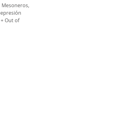
s Mesoneros, 
Depresión 
+ Out of 