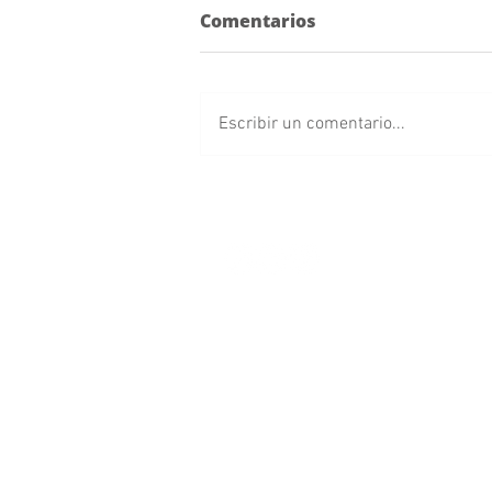
Comentarios
Escribir un comentario...
Anuncian Feria del Queso
en Cholula