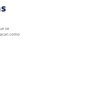
as
ue se 
tacan como 