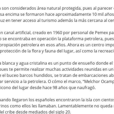
sla son considerados área natural protegida, pues al parecer 
sa encima se formaron hace aproximadamente 10 mil años. E
z en tener acceso al turismo además la más cercana al cent
canal artificial, creado en 1960 por personal de Pemex para 
do se encontraba en operación la plataforma petrolera, pue
propiación petrolera en esos años. Ahora es un centro imp
protección de la flora y fauna del lugar, así como la recreaci
 blanca y agua cristalina es un punto de ensueño donde el
ues te permite realizar muchas actividades reunidas en un
e el buceo barcos hundidos, se tratan de embarcaciones a
r servicio a la petrolera. O cómo el marco, “Melchor Ocam
icono del lugar desde hace 98 años que naufragó. 
uando llegaron los españoles encontraron la isla con ciento
rinos como ellos les llamaban. Lamentablemente no queda n
del cribe desde mediados del siglo 20. 