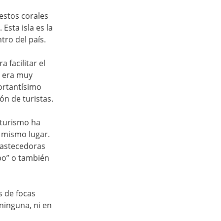
estos corales 
sta isla es la 
ro del país. 
facilitar el 
s era muy 
ortantísimo 
ón de turistas.  
 turismo ha 
 mismo lugar. 
bastecedoras 
po” o también 
s de focas 
inguna, ni en 