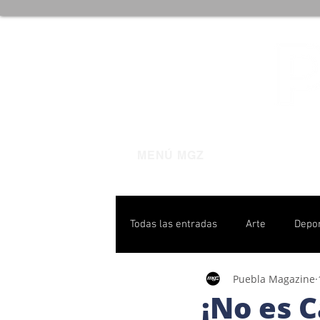
MENÚ MGZ
Todas las entradas
Arte
Depo
Puebla Magazine
Poblanas destacadas
Pulso P
¡No es C