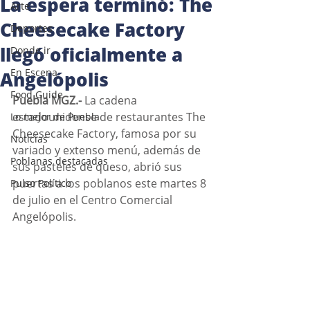
La espera terminó: The
Arte
Cheesecake Factory
Deportes
llegó oficialmente a
Donde ir
En Escena
Angelópolis
Food Guide
Puebla MGZ.- 
La cadena 
estadounidense de restaurantes The 
Lo mejor de Puebla
Cheesecake Factory, famosa por su 
Noticias
variado y extenso menú, además de 
Poblanas destacadas
sus pasteles de queso, abrió sus 
puertas a los poblanos este martes 8 
Pulso Político
de julio en el Centro Comercial 
Angelópolis. 