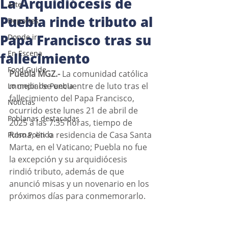
La Arquidiócesis de
Arte
Puebla rinde tributo al
Deportes
Papa Francisco tras su
Donde ir
En Escena
fallecimiento
Food Guide
Puebla MGZ.- 
La comunidad católica 
mundial se encuentre de luto tras el 
Lo mejor de Puebla
fallecimiento del Papa Francisco, 
Noticias
ocurrido este lunes 21 de abril de 
Poblanas destacadas
2025 a las 7:35 horas, tiempo de 
Roma, en la residencia de Casa Santa 
Pulso Político
Marta, en el Vaticano; Puebla no fue 
la excepción y su arquidiócesis  
rindió tributo, además de que 
anunció misas y un novenario en los 
próximos días para conmemorarlo. 