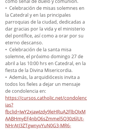
como señal de duelo y comunión.
•⁠  ⁠Celebración de misas solemnes en 
la Catedral y en las principales 
parroquias de la ciudad, dedicadas a 
dar gracias por la vida y el ministerio 
del pontífice, así como a orar por su 
eterno descanso.
•⁠  ⁠Celebración de la santa misa 
solemne, el próximo domingo 27 de 
abril a las 10:00 hrs en Catedral, en la 
fiesta de la Divina Misericordia.
•⁠  ⁠Además, la arquidiócesis invita a 
todos los fieles a dejar un mensaje 
de condolencia en: 
https://cursos.catholic.net/condolenc
ias?
fbclid=IwY2xjawJzdy9leHRuA2FlbQIxM
AABHmyEF4nbO6sZmmel5Q30z6lUt-
NHrAtJ3ZTgwnyvYuN0G3-MR6-