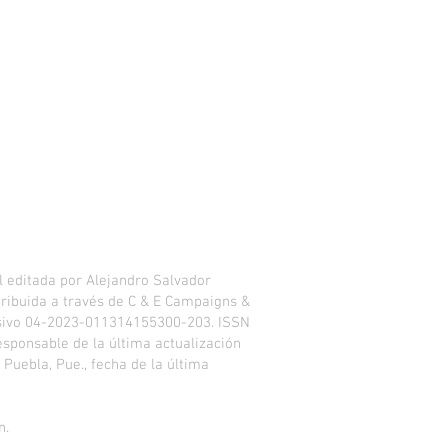
 editada por Alejandro Salvador
istribuida a través de C & E Campaigns &
usivo 04-2023-011314155300-203. ISSN
esponsable de la última actualización
 Puebla, Pue., fecha de la última
n.