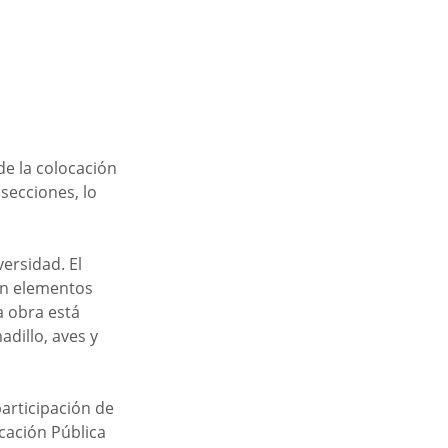
e la colocación 
secciones, lo 
ersidad. El 
on elementos 
a obra está 
dillo, aves y 
articipación de 
cación Pública 