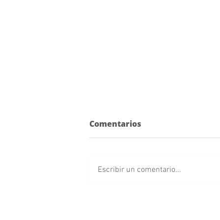
Comentarios
Escribir un comentario...
Cancelan concierto de
Arcángel en Puebla; así