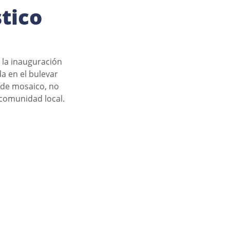
stico
 la inauguración 
a en el bulevar 
 de mosaico, no 
a comunidad local.