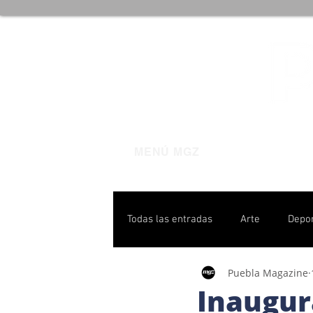
MENÚ MGZ
Todas las entradas
Arte
Depo
Puebla Magazine
Poblanas destacadas
Pulso P
Inaugur