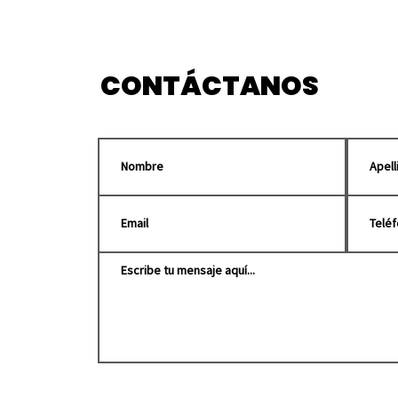
apoyo a Venezuela tras
marc
sismo
Pue
CONTÁCTANOS