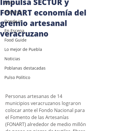
Impulsa SECTUR y
Arte
FONART economía del
Deportes
gremio artesanal
Donde ir
En Escena
veracruzano
Food Guide
Lo mejor de Puebla
Noticias
Poblanas destacadas
Pulso Político
Personas artesanas de 14 
municipios veracruzanos lograron 
colocar ante el Fondo Nacional para 
el Fomento de las Artesanías 
(FONART) alrededor de medio millón 