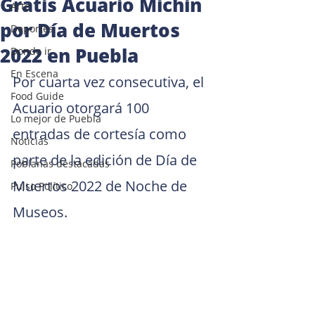
Gratis Acuario Michin
Arte
por Día de Muertos
Deportes
2022 en Puebla
Donde ir
En Escena
Por cuarta vez consecutiva, el 
Food Guide
Acuario otorgará 100 
Lo mejor de Puebla
entradas de cortesía como 
Noticias
parte de la edición de Día de 
Poblanas destacadas
Muertos 2022 de Noche de 
Pulso Político
Museos.