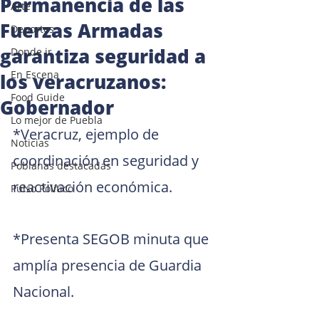
Permanencia de las
Arte
Fuerzas Armadas
Deportes
garantiza seguridad a
Donde ir
En Escena
los veracruzanos:
Food Guide
Gobernador
Lo mejor de Puebla
*Veracruz, ejemplo de 
Noticias
coordinación en seguridad y 
Poblanas destacadas
reactivación económica.
Pulso Político
*Presenta SEGOB minuta que 
amplía presencia de Guardia 
Nacional.