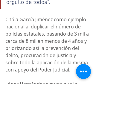
orgullo de todos”.
Citó a García Jiménez como ejemplo 
nacional al duplicar el número de 
policías estatales, pasando de 3 mil a 
cerca de 8 mil en menos de 4 años y 
priorizando así la prevención del 
delito, procuración de justicia y 
sobre todo la aplicación de la misma 
con apoyo del Poder Judicial.
López Hernández expuso que la 
reforma al decreto que dio origen a 
la Guardia Nacional en marzo de 
2019 busca ampliar el plazo de 
vigencia y que las Fuerzas Armadas 
presten tareas de seguridad en todo 
el país, estableciendo que su 