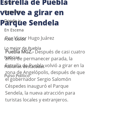
Estrella de Puebla
Arte
vuelve a girar en
Deportes
Parque Sendela
Donde ir
En Escena
Por Víctor Hugo Juárez 
Food Guide
Lo mejor de Puebla
Puebla MGZ.- 
Después de casi cuatro 
Noticias
años de permanecer parada, la 
Estrella de Puebla volvió a girar en la 
Poblanas destacadas
zona de Angelópolis, después de que 
Pulso Político
el gobernador Sergio Salomón 
Céspedes inauguró el Parque 
Sendela, la nueva atracción para 
turistas locales y extranjeros. 