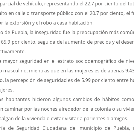
parcial de vehículo, representando el 22.7 por ciento del tot
lto en calle o transporte público con el 20.7 por ciento, el f
r la extorsión y el robo a casa habitación.
ado de Puebla, la inseguridad fue la preocupación más común
65.9 por ciento, seguida del aumento de precios y el desem
ectivamente.
 mayor seguridad en el estrato sociodemográfico de nivel
xo masculino, mientras que en las mujeres es de apenas 9.43
lto, la percepción de seguridad es de 5.99 por ciento entre 
ujeres.
los habitantes hicieron algunos cambios de hábitos como s
an caminar por las noches alrededor de la colonia o su vivie
lgan de la vivienda o evitar visitar a parientes o amigos.
ría de Seguridad Ciudadana del municipio de Puebla, re