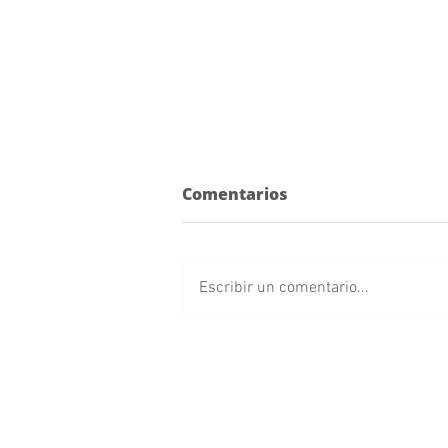
Comentarios
Escribir un comentario...
Grabarán en
Huauchinango “El
Enemigo del Pueblo”,
película de Luis Estrada