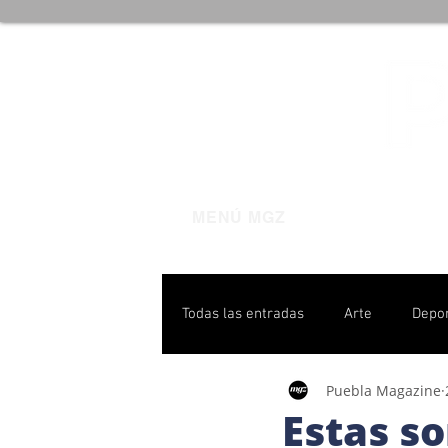
MENÚ MGZ
Todas las entradas
Arte
Depo
Puebla Magazine
Poblanas destacadas
Pulso P
Estas so