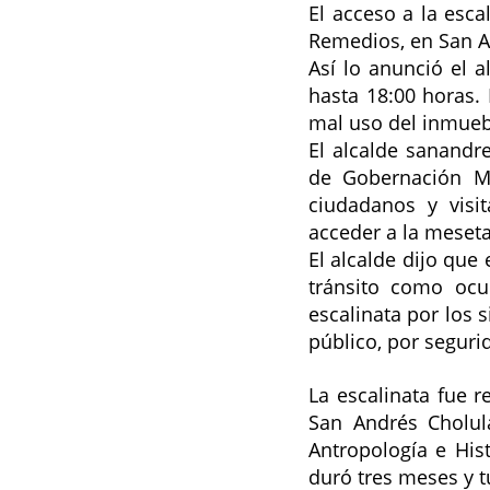
El acceso a la esca
Remedios, en San An
Así lo anunció el a
hasta 18:00 horas. 
mal uso del inmuebl
El alcalde sanandre
de Gobernación Mu
ciudadanos y visi
acceder a la meseta
El alcalde dijo que
tránsito como ocur
escalinata por los 
público, por segurid
La escalinata 
fue r
San Andrés Cholula
Antropología e Hist
duró tres meses y t