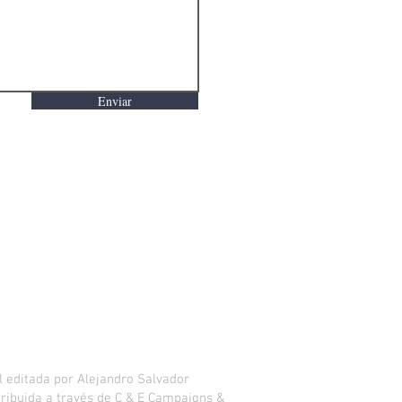
Enviar
 editada por Alejandro Salvador
istribuida a través de C & E Campaigns &