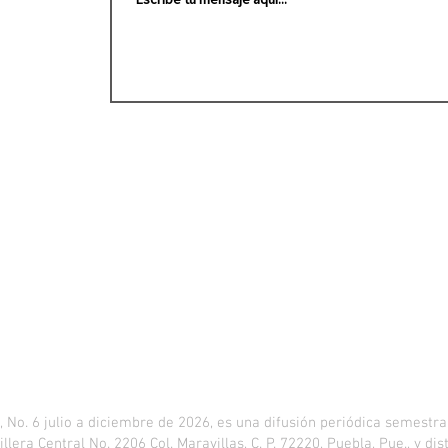
. 6 julio a diciembre de 2026, es una difusión periódica semestral
llera Central No. 2206 Col. Maravillas, C. P. 72220, Puebla, Pue., y d