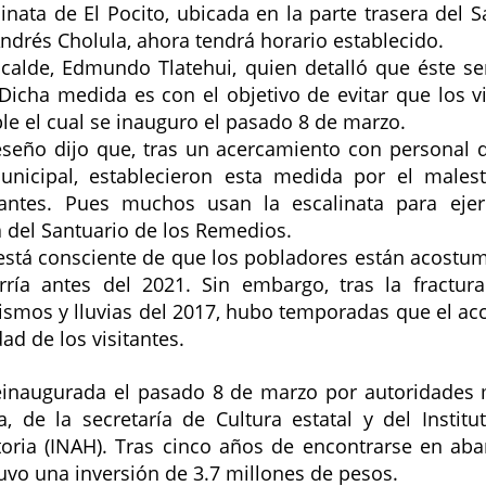
linata de El Pocito, ubicada en la parte trasera del S
drés Cholula, ahora tendrá horario establecido.
lcalde, Edmundo Tlatehui, quien detalló que éste ser
Dicha medida es con el objetivo de evitar que los vi
e el cual se inauguro el pasado 8 de marzo.  
seño dijo que, tras un acercamiento con personal de
nicipal, establecieron esta medida por el malest
tantes. Pues muchos usan la escalinata para ejerc
 del Santuario de los Remedios.  
 está consciente de que los pobladores están acostumb
ría antes del 2021. Sin embargo, tras la fractura 
sismos y lluvias del 2017, hubo temporadas que el acce
ad de los visitantes.  
einaugurada el pasado 8 de marzo
 por autoridades 
, de la secretaría de Cultura estatal y del 
Institu
oria 
(INAH). Tras cinco años de encontrarse en aba
uvo una inversión de 3.7 millones de pesos. 