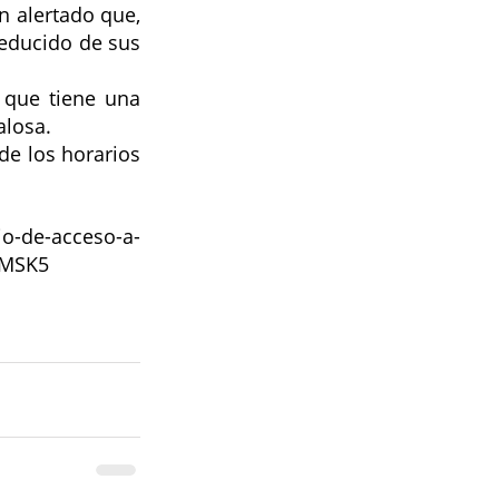
 alertado que, 
reducido de sus 
que tiene una 
losa.  
e los horarios 
io-de-acceso-a-
TMSK5