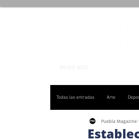
MENÚ MGZ
Todas las entradas
Arte
Depo
Puebla Magazine
Poblanas destacadas
Pulso P
Estable