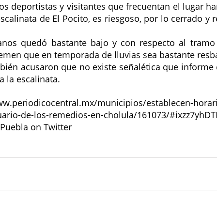
s deportistas y visitantes que frecuentan el lugar han
scalinata de El Pocito, es riesgoso, por lo cerrado y 
nos quedó bastante bajo y con respecto al tramo 
temen que en temporada de lluvias sea bastante resba
bién acusaron que no existe señalética que informe d
 la escalinata.  
ww.periodicocentral.mx/municipios/establecen-horar
tuario-de-los-remedios-en-cholula/161073/#ixzz7yhD
Puebla on Twitter