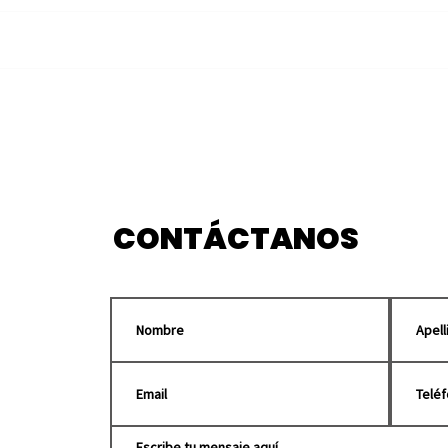
Habilita Puebla centros
Cole
de acopio para enviar
enc
apoyo a Venezuela tras
marc
sismo
Pue
CONTÁCTANOS