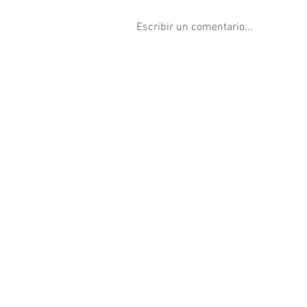
Escribir un comentario...
Cancelan concierto de
Arcángel en Puebla; así
puedes solicitar tu
reembolso