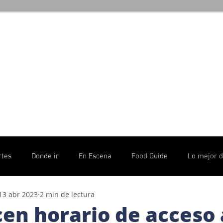
rtes
Donde ir
En Escena
Food Guide
Lo mejor 
13 abr 2023
2 min de lectura
olítico
cen horario de acceso 